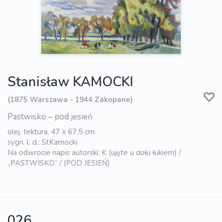
Stanisław KAMOCKI
(1875 Warszawa - 1944 Zakopane)
Pastwisko – pod jesień
olej, tektura, 47 x 67,5 cm
sygn. l. d.: StKamocki
Na odwrocie napis autorski: K (ujęte u dołu łukiem) /
„PASTWISKO” / (POD JESIEŃ)
026