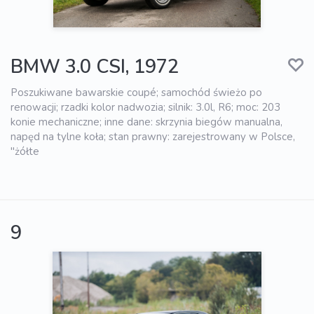
BMW 3.0 CSI, 1972
Poszukiwane bawarskie coupé; samochód świeżo po
renowacji; rzadki kolor nadwozia; silnik: 3.0l, R6; moc: 203
konie mechaniczne; inne dane: skrzynia biegów manualna,
napęd na tylne koła; stan prawny: zarejestrowany w Polsce,
"żółte
9