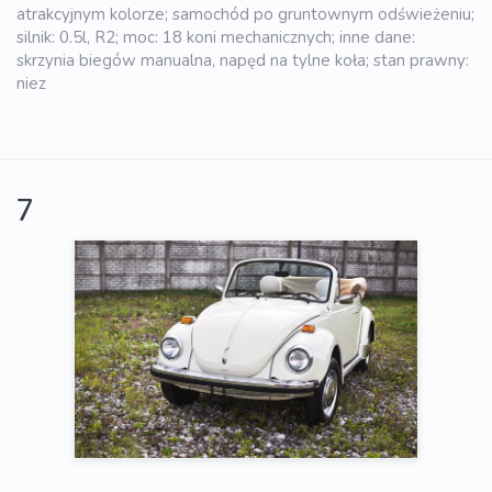
atrakcyjnym kolorze; samochód po gruntownym odświeżeniu;
silnik: 0.5l, R2; moc: 18 koni mechanicznych; inne dane:
skrzynia biegów manualna, napęd na tylne koła; stan prawny:
niez
7