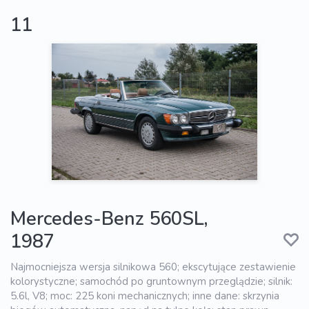
11
Mercedes-Benz 560SL,
1987
Najmocniejsza wersja silnikowa 560; ekscytujące zestawienie
kolorystyczne; samochód po gruntownym przeglądzie; silnik:
5.6l, V8; moc: 225 koni mechanicznych; inne dane: skrzynia