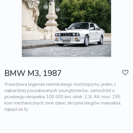
BMW M3, 1987
Prawdziwa legenda niemieckiego motorsportu; jeden z
najbardziej poszukiwanych youngtimerów; samochód o
przebiegu niespełna 100 000 km; silnik: 2.3l, R4; moc: 195
koni mechanicznych; inne dane: skrzynia biegów manualna,
napęd na ty