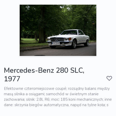
Mercedes-Benz 280 SLC,
1977
Efektowne czteromiejscowe coupé; rozsądny balans między
masą silnika a osiągami; samochód w świetnym stanie
zachowania; silnik: 2.8l, R6; moc: 185 koni mechanicznych; inne
dane: skrzynia biegów automatyczna, napęd na tylne koła; s