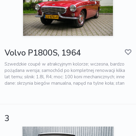
Volvo P1800S, 1964
Szwedzkie coupé w atrakcyjnym kolorze; wczesna, bardzo
pożądana wersja; samochód po kompletnej renowacji kilka
lat temu; silnik: 1.8l, R4; moc: 100 koni mechanicznych; inne
dane: skrzynia biegów manualna, napęd na tylne koła; stan
3