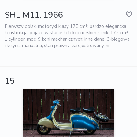
SHL M11, 1966
Pierwszy polski motocykl klasy 175 cm³; bardzo elegancka
konstrukcja; pojazd w stanie kolekcjonerskim; silnik: 173 cm³,
1 cylinder; moc: 9 koni mechanicznych; inne dane: 3-biegowa
skrzynia manualna; stan prawny: zarejestrowany, ni
15