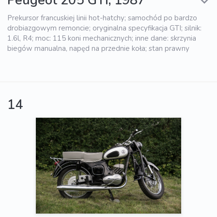
Peugeot 205 GTI, 1987
Prekursor francuskiej linii hot-hatchy; samochód po bardzo
drobiazgowym remoncie; oryginalna specyfikacja GTI; silnik:
1.6l, R4; moc: 115 koni mechanicznych; inne dane: skrzynia
biegów manualna, napęd na przednie koła; stan prawny
14