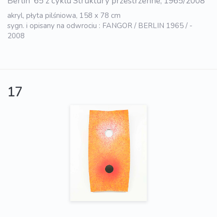
Berlin '65 z cyklu Struktury przestrzenne, 1965/2008
akryl, płyta pilśniowa, 158 x 78 cm
sygn. i opisany na odwrociu : FANGOR / BERLIN 1965 / -
2008
17