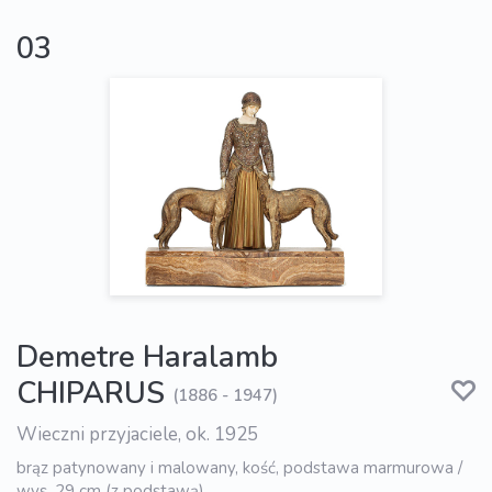
03
Demetre Haralamb
CHIPARUS
(1886 - 1947)
Wieczni przyjaciele, ok. 1925
brąz patynowany i malowany, kość, podstawa marmurowa /
wys. 29 cm (z podstawą)