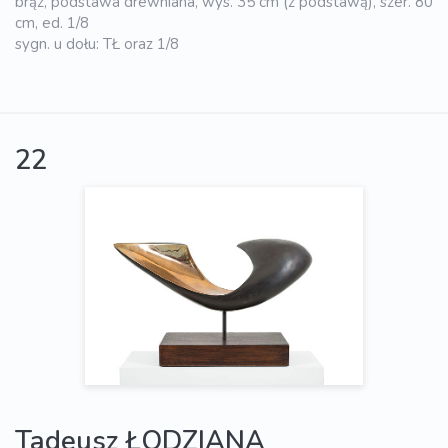
brąz, podstawa drewniana, wys. 35 cm (z podstawą), szer. 80
cm, ed. 1/8
sygn. u dołu: TŁ oraz 1/8
22
Tadeusz ŁODZIANA