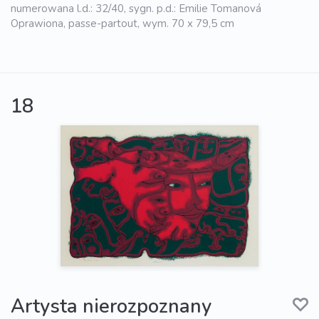
numerowana l.d.: 32/40, sygn. p.d.: Emilie Tomanová
Oprawiona, passe-partout, wym. 70 x 79,5 cm
18
Artysta nierozpoznany