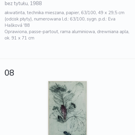
bez tytułu, 1988
akwatinta, technika mieszana, papier, 63/100, 49 x 29,5 cm
(odcisk płyty), numerowana l.d.: 63/100, sygn. p.d.: Eva
Hašková '88
Oprawiona, passe-partout, rama aluminiowa, drewniana apla,
ok. 91 x 71 cm
08