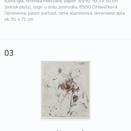
sucha igła, technika mieszana, papier, 85/90, 59,3 x 50 cm
(odcisk płyty), sygn. u dołu, pośrodku: 85/90 DHavlíčková
Oprawiona, passe-partout, rama aluminiowa, drewniana apla,
ok. 91 x 71 cm
03