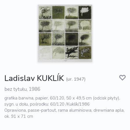
Ladislav KUKLÍK
(ur. 1947)
bez tytułu, 1986
grafika barwna, papier, 60/120, 50 x 49,5 cm (odcisk płyty),
sygn. u dołu, pośrodku: 60/120 /Kuklík/1986
Oprawiona, passe-partout, rama aluminiowa, drewniana apla,
ok. 91 x 71 cm