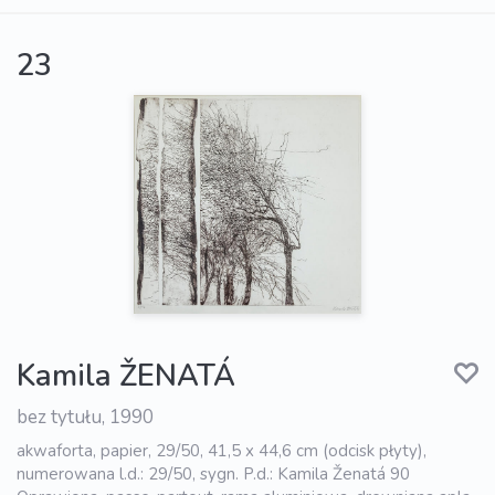
23
Kamila ŽENATÁ
bez tytułu, 1990
akwaforta, papier, 29/50, 41,5 x 44,6 cm (odcisk płyty),
numerowana l.d.: 29/50, sygn. P.d.: Kamila Ženatá 90