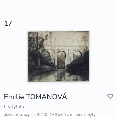
17
Emilie TOMANOVÁ
bez tytułu
akwaforta, papier, 32/40, 49,6 x 60 cm (odcisk płyty),