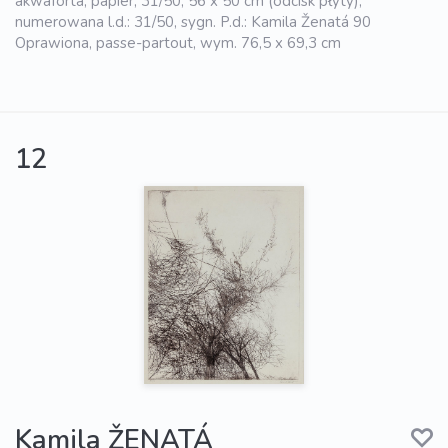
akwaforta, papier, 31/50, 56 x 50 cm (odcisk płyty),
numerowana l.d.: 31/50, sygn. P.d.: Kamila Ženatá 90
Oprawiona, passe-partout, wym. 76,5 x 69,3 cm
12
Kamila ŽENATÁ