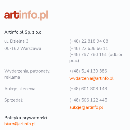
Artinfo.pl Sp. z o.o.
ul. Dzielna 3
(+48) 22 818 94 68
00-162 Warszawa
(+48) 22 636 66 11
(+48) 797 780 151 (odbiór
prac)
Wydarzenia, patronaty,
+(48) 514 130 386
reklama
wydarzenia@artinfo.pl
Aukcje, zlecenia
(+48) 601 808 148
Sprzedaż
(+48) 506 122 445
aukcje@artinfo.pl
Polityka prywatności
biuro@artinfo.pl