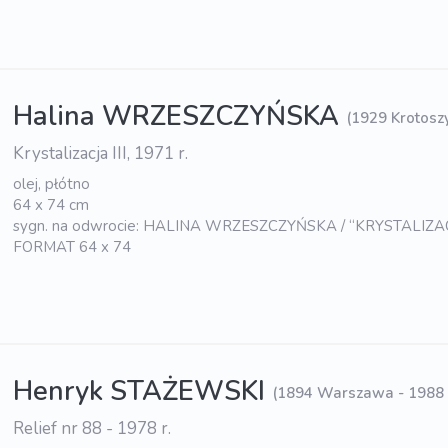
Halina WRZESZCZYŃSKA
(1929 Krotosz
Krystalizacja III, 1971 r.
olej, płótno
64 x 74 cm
sygn. na odwrocie: HALINA WRZESZCZYŃSKA / “KRYSTALIZACJA
FORMAT 64 x 74
Henryk STAŻEWSKI
(1894 Warszawa - 1988
Relief nr 88 - 1978 r.