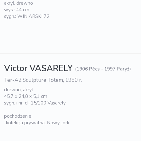
akryl, drewno
wys.: 44 cm
sygn.: WINIARSKI 72
Victor VASARELY
(1906 Pécs - 1997 Paryż)
Ter-A2 Sculpture Totem, 1980 r.
drewno, akryl
45,7 x 24,8 x 5,1 cm
sygn. i nr. d.: 15/100 Vasarely
pochodzenie:
-kolekcja prywatna, Nowy Jork