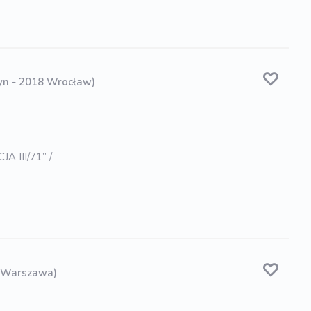
yn - 2018 Wrocław)
 III/71” /
 Warszawa)