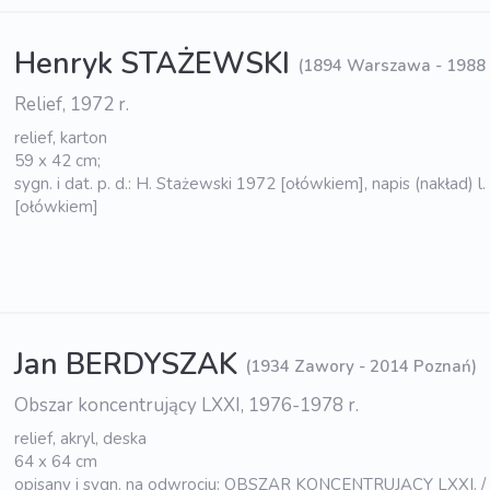
Henryk STAŻEWSKI
(1894 Warszawa - 1988
Relief, 1972 r.
relief, karton
59 x 42 cm;
sygn. i dat. p. d.: H. Stażewski 1972 [ołówkiem], napis (nakład) l.
[ołówkiem]
Jan BERDYSZAK
(1934 Zawory - 2014 Poznań)
Obszar koncentrujący LXXI, 1976-1978 r.
relief, akryl, deska
64 x 64 cm
opisany i sygn. na odwrociu: OBSZAR KONCENTRUJĄCY LXXI. /