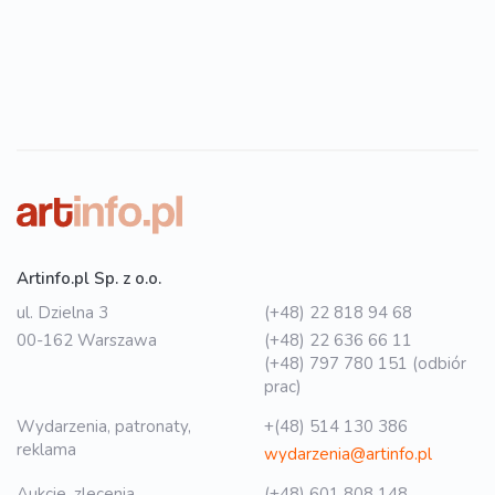
Artinfo.pl Sp. z o.o.
ul. Dzielna 3
(+48) 22 818 94 68
00-162 Warszawa
(+48) 22 636 66 11
(+48) 797 780 151 (odbiór
prac)
Wydarzenia, patronaty,
+(48) 514 130 386
reklama
wydarzenia@artinfo.pl
Aukcje, zlecenia
(+48) 601 808 148