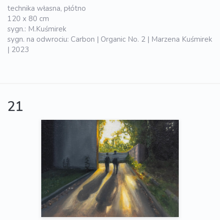
technika własna, płótno
120 x 80 cm
sygn.: M.Kuśmirek
sygn. na odwrociu: Carbon | Organic No. 2 | Marzena Kuśmirek
| 2023
21