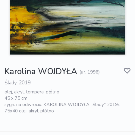
Karolina WOJDYŁA
(ur. 1996)
Ślady, 2019
olej, akryl, tempera, płótno
45 x 75 cm
sygn. na odwrociu: KAROLINA WOJDYŁA „Ślady” 2019r.
75x40 olej, akryl, płótno