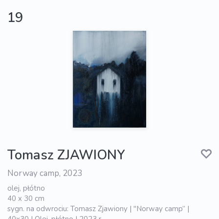
19
Tomasz ZJAWIONY
Norway camp, 2023
olej, płótno
40 x 30 cm
sygn. na odwrociu: Tomasz Zjawiony | "Norway camp” |
40x30 | Olej, płótno | 2023 r.