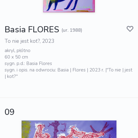
Basia FLORES
(ur. 1988)
To nie jest kot?, 2023
akryl, płótno
60 x 50 cm
sygn. p.d.: Basia Flores
sygn. i opis. na odwrociu: Basia | Flores | 2023 r. |"To nie | jest
| kot?"
09