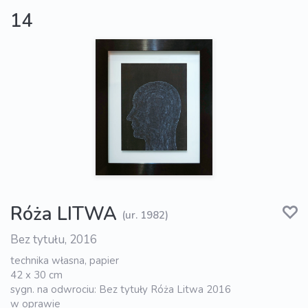
14
Róża LITWA
(ur. 1982)
Bez tytułu, 2016
technika własna, papier
42 x 30 cm
sygn. na odwrociu: Bez tytuły Róża Litwa 2016
w oprawie