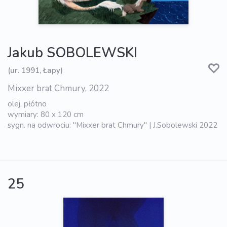
Jakub SOBOLEWSKI
(ur. 1991, Łapy)
Mixxer brat Chmury, 2022
olej, płótno
wymiary: 80 x 120 cm
sygn. na odwrociu: "Mixxer brat Chmury" | J.Sobolewski 2022
25