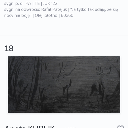
sygn. p. d.: PA | TE | JUK '22
sygn. na odwrociu: Rafał Patejuk | "Ja tylko tak udaję, że się
nocy nie boję" | Olej, płótno | 60x60
18