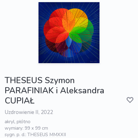
THESEUS Szymon
PARAFINIAK i Aleksandra
CUPIAŁ
Uzdrowienie II, 2022
akryl, płótno
wymiary: 99 x 99 cm
sygn. p. d.: THESEUS MMXXII