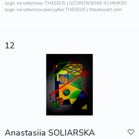
sygn. na odwrociu: THESEUS | UZDROWIENIE II | MMXXII
sygn. na odwrociu pieczątka THESEUS | theseusart.com
12
Anastasiia SOLIARSKA