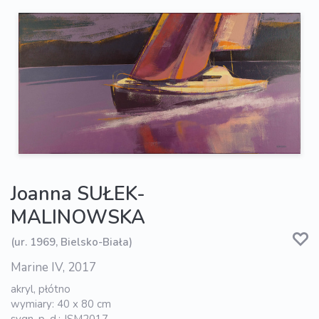
Joanna SUŁEK-
MALINOWSKA
(ur. 1969, Bielsko-Biała)
Marine IV, 2017
akryl, płótno
wymiary: 40 x 80 cm
sygn. p. d.: JSM2017