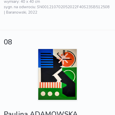
wymiary: 40 x 40 cm
sygn. na odwrociu: SN001210702052022F40S23SB512508
| Baranowski, 2022
08
Paulina ADAMOWSKA