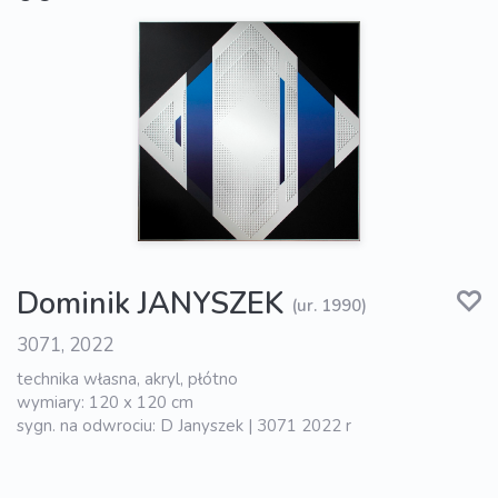
Dominik JANYSZEK
(ur. 1990)
3071, 2022
technika własna, akryl, płótno
wymiary: 120 x 120 cm
sygn. na odwrociu: D Janyszek | 3071 2022 r