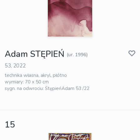
Adam STĘPIEŃ
(ur. 1996)
53, 2022
technika własna, akryl, płótno
wymiary: 70 x 50 cm
sygn. na odwrociu: StępieńAdam 53 /22
15