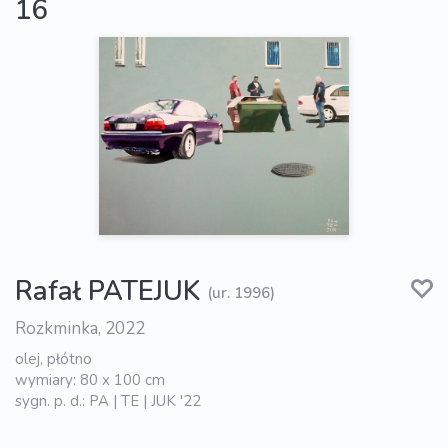
16
Rafał PATEJUK
(ur. 1996)
Rozkminka, 2022
olej, płótno
wymiary: 80 x 100 cm
sygn. p. d.: PA | TE | JUK '22