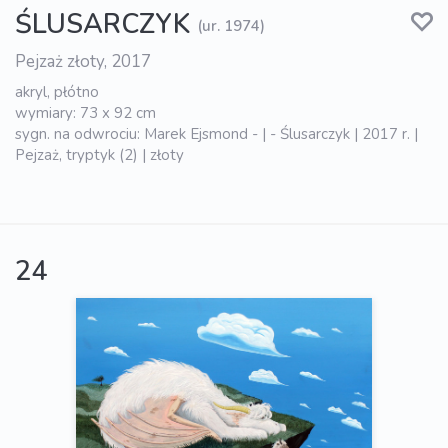
ŚLUSARCZYK
(ur. 1974)
Pejzaż złoty, 2017
akryl, płótno
wymiary: 73 x 92 cm
sygn. na odwrociu: Marek Ejsmond - | - Ślusarczyk | 2017 r. |
Pejzaż, tryptyk (2) | złoty
24