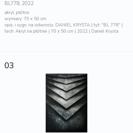
BL778, 2022
akryl, płótno
wymiary: 70 x 50 cm
opis. i sygn. na odwrociu: DANIEL KRYSTA | tyt: "BL 778" |
tech: Akryl na płótnie | 70 x 50 cm | 2022 | Daniel Krysta
03