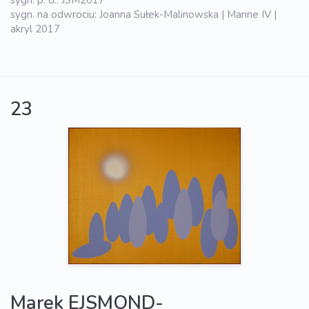
sygn. na odwrociu: Joanna Sułek-Malinowska | Marine IV |
akryl 2017
23
Marek EJSMOND-