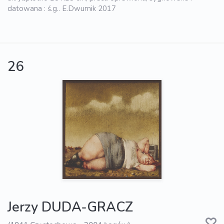
datowana : ś.g.. E.Dwurnik 2017
26
Jerzy DUDA-GRACZ