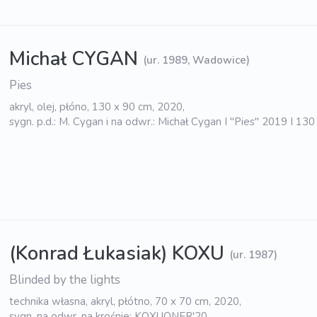
Michał CYGAN
(ur. 1989, Wadowice)
Pies
akryl, olej, płóno, 130 x 90 cm, 2020,
sygn. p.d.: M. Cygan i na odwr.: Michał Cygan I "Pies" 2019 I 13
(Konrad Łukasiak) KOXU
(ur. 1987)
Blinded by the lights
technika własna, akryl, płótno, 70 x 70 cm, 2020,
sygn. na odwr. na krośnie: KOXUONER'20