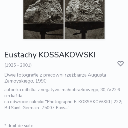
Eustachy KOSSAKOWSKI
(1925 - 2001)
Dwie fotografie z pracowni rzeźbiarza Augusta
Zamoyskiego, 1990
autorska odbitka z negatywu małoobrazkowego, 30,7×23,6
cm każda
na odwrocie nalepki: "Photographe E. KOSSAKOWSKI | 232;
Bd Saint-Germain -75007 Paris..."
* droit de suite