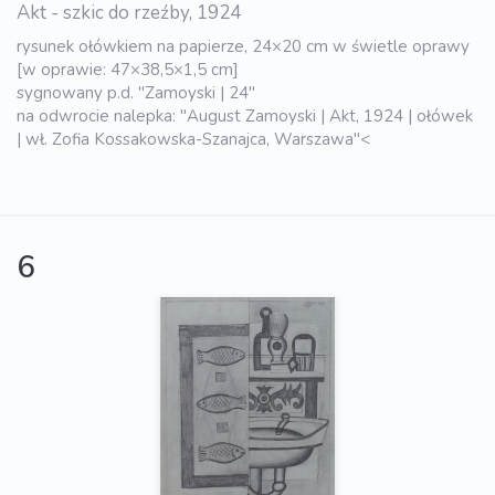
Akt - szkic do rzeźby, 1924
rysunek ołówkiem na papierze, 24×20 cm w świetle oprawy
[w oprawie: 47×38,5×1,5 cm]
sygnowany p.d. "Zamoyski | 24"
na odwrocie nalepka: "August Zamoyski | Akt, 1924 | ołówek
| wł. Zofia Kossakowska-Szanajca, Warszawa"<
6