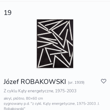
19
Józef ROBAKOWSKI
(ur. 1939)
Z cyklu Kąty energetyczne, 1975-2003
akryl, płótno, 80×60 cm
sygnowany p.d. "z cykl. Kąty energetyczne, 1975-2003. J.
Robakowski"