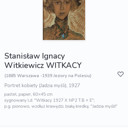
Stanisław Ignacy
Witkiewicz WITKACY
(1885 Warszawa -1939 Jeziory na Polesiu)
Portret kobiety (Jadzia myśli), 1927
pastel, papier, 60×45 cm
sygnowany l.d. "Witkacy 1927 X NP2 T.B + E";
p.g. pionowo, wzdłuż krawędzi, białą kredką: "Jadzia myśli!"