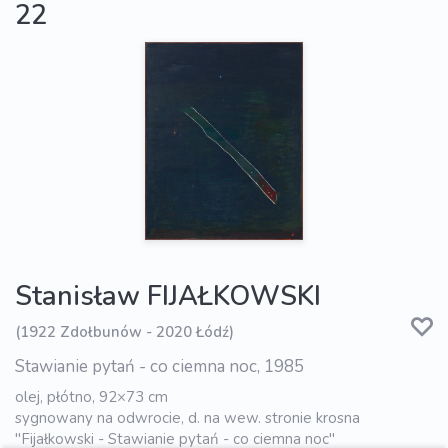
22
Stanisław FIJAŁKOWSKI
(1922 Zdołbunów - 2020 Łódź)
Stawianie pytań - co ciemna noc, 1985
olej, płótno, 92×73 cm
sygnowany na odwrocie, d. na wew. stronie krosna
"Fijałkowski - Stawianie pytań - co ciemna noc"