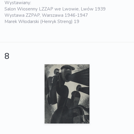
Wystawiany:
Salon Wiosenny LZZAP we Lwowie, Lwów 1939
Wystawa ZZPAP, Warszawa 1946-1947
Marek Włodarski (Henryk Streng) 19
8