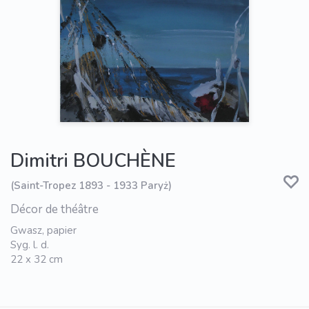
Dimitri BOUCHÈNE
(Saint-Tropez 1893 - 1933 Paryż)
Décor de théâtre
Gwasz, papier
Syg. l. d.
22 x 32 cm