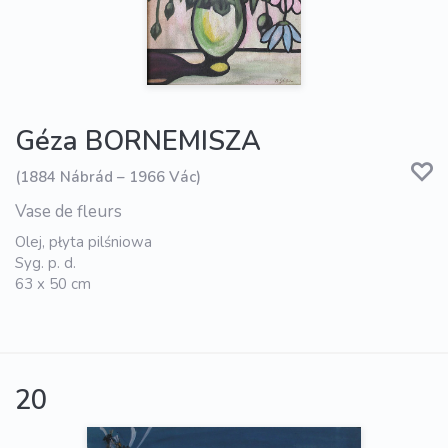
Géza BORNEMISZA
(1884 Nábrád – 1966 Vác)
Vase de fleurs
Olej, płyta pilśniowa
Syg. p. d.
63 x 50 cm
20