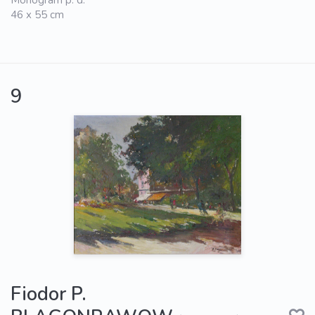
Monogram p. d.
46 x 55 cm
9
Fiodor P.