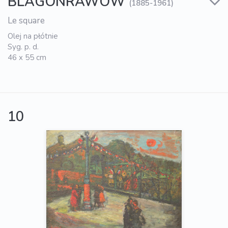
BLAGONRAWOW
(1885-1961)
Le square
Olej na płótnie
Syg. p. d.
46 x 55 cm
10