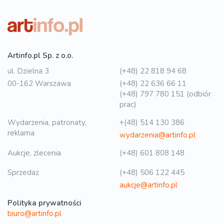
Artinfo.pl Sp. z o.o.
ul. Dzielna 3
(+48) 22 818 94 68
00-162 Warszawa
(+48) 22 636 66 11
(+48) 797 780 151 (odbiór
prac)
Wydarzenia, patronaty,
+(48) 514 130 386
reklama
wydarzenia@artinfo.pl
Aukcje, zlecenia
(+48) 601 808 148
Sprzedaż
(+48) 506 122 445
aukcje@artinfo.pl
Polityka prywatności
biuro@artinfo.pl