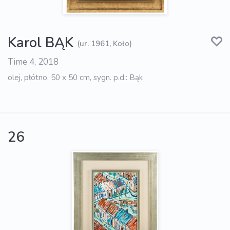
Karol BĄK
(ur. 1961, Koło)
Time 4, 2018
olej, płótno, 50 x 50 cm, sygn. p.d.: Bąk
26