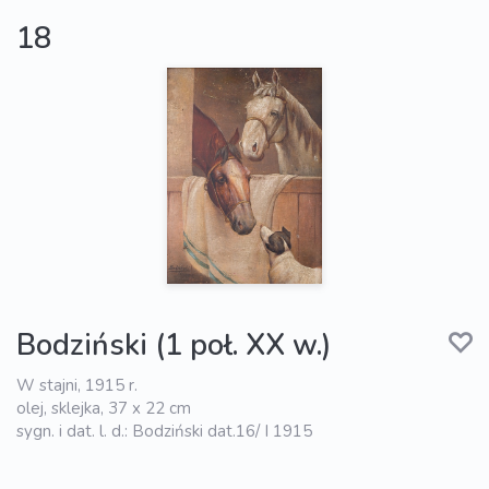
18
Bodziński (1 poł. XX w.)
W stajni, 1915 r.
olej, sklejka, 37 x 22 cm
sygn. i dat. l. d.: Bodziński dat.16/ I 1915