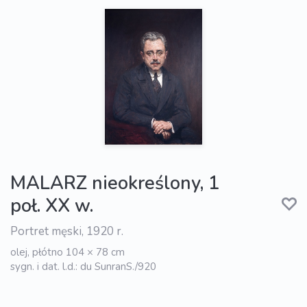
MALARZ nieokreślony, 1
poł. XX w.
Portret męski, 1920 r.
olej, płótno 104 × 78 cm
sygn. i dat. l.d.: du SunranS./920