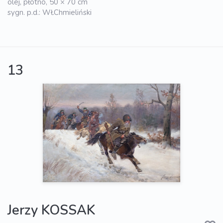
olej, płótno, 50 × 70 cm
sygn. p.d.: Wł.Chmieliński
13
Jerzy KOSSAK