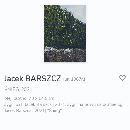
Jacek BARSZCZ
(ur. 1967r.)
ŚNIEG, 2021
olej, płótno, 73 x 54,5 cm
sygn. p.d.: Jacek Barszcz | 2021, sygn. na odwr. na płótnie l.g.:
Jacek Barszcz | 2021| "Śnieg"