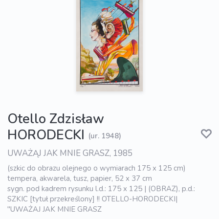
Otello Zdzisław
HORODECKI
(ur. 1948)
UWAŻĄJ JAK MNIE GRASZ, 1985
(szkic do obrazu olejnego o wymiarach 175 x 125 cm)
tempera, akwarela, tusz, papier, 52 x 37 cm
sygn. pod kadrem rysunku l.d.: 175 x 125 | (OBRAZ), p.d.:
SZKIC [tytuł przekreślony] !! OTELLO-HORODECKI|
"UWAŻAJ JAK MNIE GRASZ