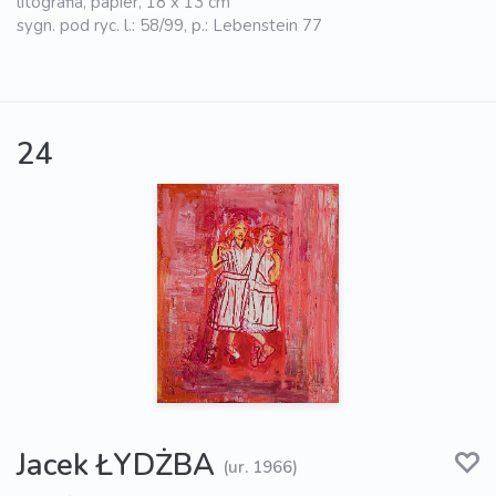
litografia, papier, 18 x 13 cm
sygn. pod ryc. l.: 58/99, p.: Lebenstein 77
24
Jacek ŁYDŻBA
(ur. 1966)