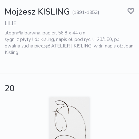
Mojżesz KISLING
(1891-1953)
LILIE
litografia barwna, papier, 56,8 x 44 cm
sygn. z płyty l.d.: Kisling, napis oł. pod ryc. l.: 23/150, p.:
owalna sucha pieczęć ATELIER | KISLING, w śr. napis oł.: Jean
Kisling
20