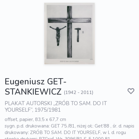
Eugeniusz GET-
STANKIEWICZ
(1942 - 2011)
PLAKAT AUTORSKI „ZRÓB TO SAM. DO IT
YOURSELF”, 1975/1981
offset, papier, 83,5 x 67,7 cm
sygn. p.d. drukowana: GET 75 /81, niżej oł.: Get’88 , śr. d. napis
drukowany: ZRÓB TO SAM. DO IT YOURSELF, w l. d. rogu
stopka drukarni: PZGraf. Wr. 3096/81 S-5 1000 81