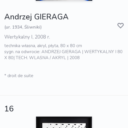
Andrzej GIERAGA
(ur. 1934, Śliwniki)
Wertykalny I, 2008 r.
technika własna, akryl, płyta, 80 x 80 cm
sygn. na odwrocie: ANDRZEJ GIERAGA | WERTYKALNY I 80
X 80| TECH. WLASNA / AKRYL | 2008
* droit de suite
16