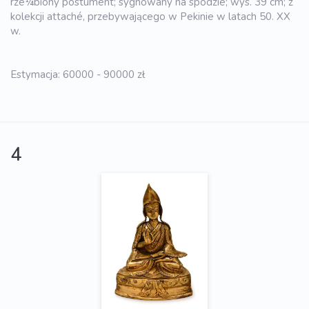
rze¼biony postument; sygnowany na spodzie; wys. 39 cm; z
kolekcji attaché, przebywającego w Pekinie w latach 50. XX
w.
Estymacja: 60000 - 90000 zł
4