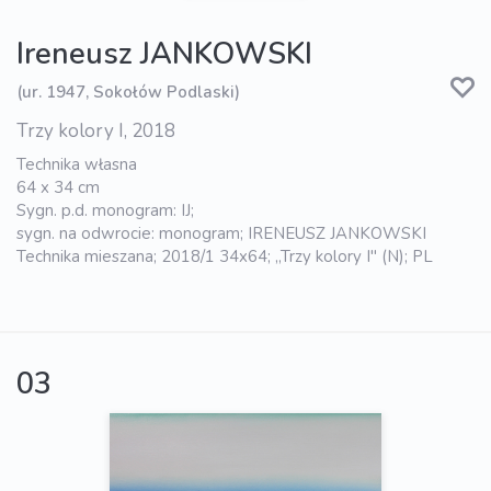
Ireneusz JANKOWSKI
(ur. 1947, Sokołów Podlaski)
Trzy kolory I, 2018
Technika własna
64 x 34 cm
Sygn. p.d. monogram: IJ;
sygn. na odwrocie: monogram; IRENEUSZ JANKOWSKI
Technika mieszana; 2018/1 34x64; „Trzy kolory I" (N); PL
03