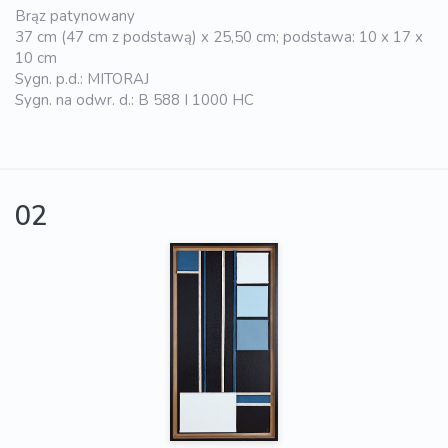
Brąz patynowany
37 cm (47 cm z podstawą) x 25,50 cm; podstawa: 10 x 17 x
10 cm
Sygn. p.d.: MITORAJ
Sygn. na odwr. d.: B 588 I 1000 HC
02