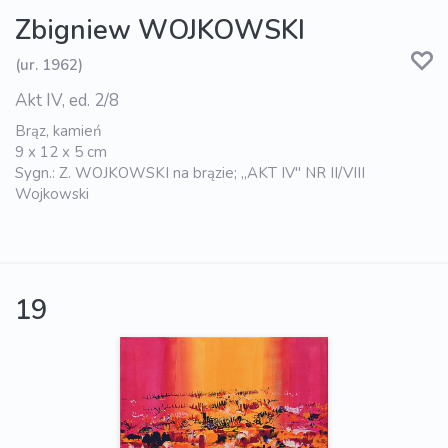
Zbigniew WOJKOWSKI
(ur. 1962)
Akt IV, ed. 2/8
Brąz, kamień
9 x 12 x 5 cm
Sygn.: Z. WOJKOWSKI na brązie; „AKT IV" NR II/VIII
Wojkowski
19