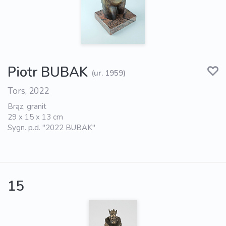
Piotr BUBAK
(ur. 1959)
Tors, 2022
Brąz, granit
29 x 15 x 13 cm
Sygn. p.d. "2022 BUBAK"
15