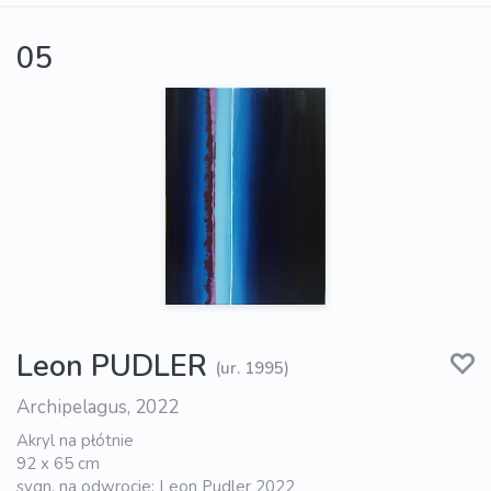
05
Leon PUDLER
(ur. 1995)
Archipelagus, 2022
Akryl na płótnie
92 x 65 cm
sygn. na odwrocie: Leon Pudler 2022