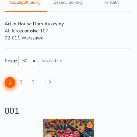
Szczegóły aukcji
Zasady licytacji
Kontakt
Art in House Dom Aukcyjny
Al. Jerozolimskie 107
02-011 Warszawa
Pokaż
wszystkie
2
3
1
001