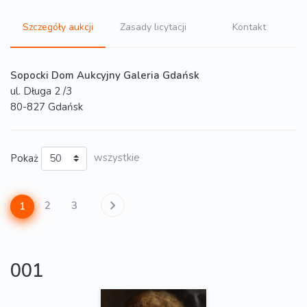
Szczegóły aukcji
Zasady licytacji
Kontakt
Sopocki Dom Aukcyjny Galeria Gdańsk
ul. Długa 2 /3
80-827 Gdańsk
Pokaż
wszystkie
2
3
1
001