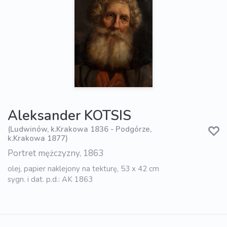
Aleksander KOTSIS
(Ludwinów, k.Krakowa 1836 - Podgórze,
k.Krakowa 1877)
Portret mężczyzny, 1863
olej, papier naklejony na tekturę, 53 x 42 cm
sygn. i dat. p.d.: AK 1863