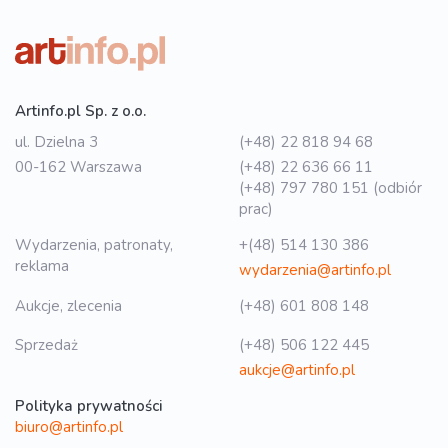
Artinfo.pl Sp. z o.o.
ul. Dzielna 3
(+48) 22 818 94 68
00-162 Warszawa
(+48) 22 636 66 11
(+48) 797 780 151 (odbiór
prac)
Wydarzenia, patronaty,
+(48) 514 130 386
reklama
wydarzenia@artinfo.pl
Aukcje, zlecenia
(+48) 601 808 148
Sprzedaż
(+48) 506 122 445
aukcje@artinfo.pl
Polityka prywatności
biuro@artinfo.pl