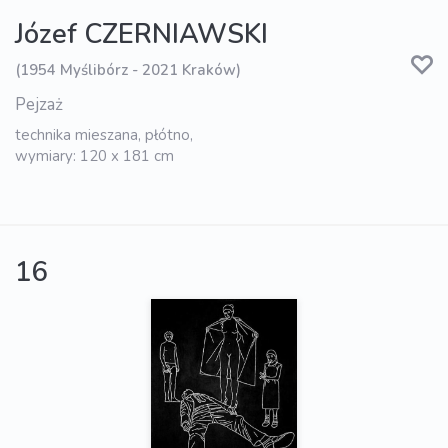
Józef CZERNIAWSKI
(1954 Myślibórz - 2021 Kraków)
Pejzaż
technika mieszana, płótno,
wymiary: 120 x 181 cm
16