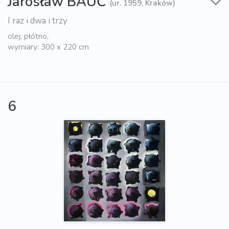
Jarosław BAUĆ
(ur. 1959, Kraków)
I raz i dwa i trzy
olej, płótno,
wymiary: 300 x 220 cm
6