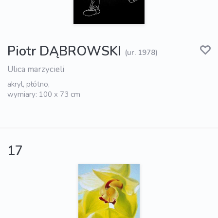
Piotr DĄBROWSKI
(ur. 1978)
Ulica marzycieli
akryl, płótno,
wymiary: 100 x 73 cm
17