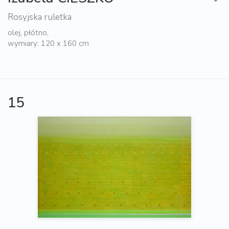
Rosyjska ruletka
olej, płótno,
wymiary: 120 x 160 cm
15