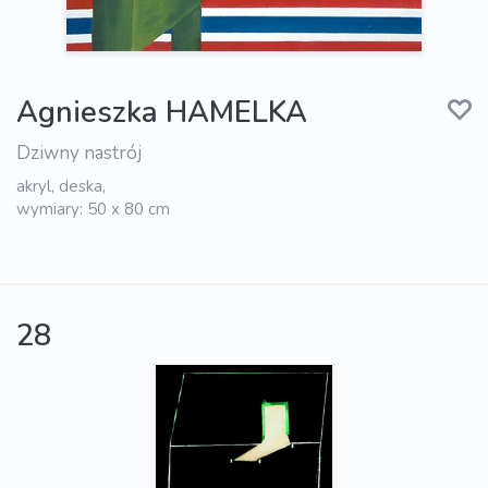
Agnieszka HAMELKA
Dziwny nastrój
akryl, deska,
wymiary: 50 x 80 cm
28