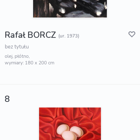
Rafał BORCZ
(ur. 1973)
bez tytułu
olej, płótno,
wymiary: 180 x 200 cm
8