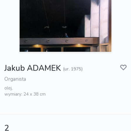
Jakub ADAMEK
(ur. 1975)
Organista
olej,
wymiary: 24 x 38 cm
2