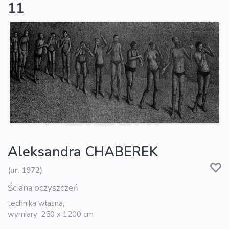
11
Aleksandra CHABEREK
(ur. 1972)
Ściana oczyszczeń
technika własna,
wymiary: 250 x 1200 cm