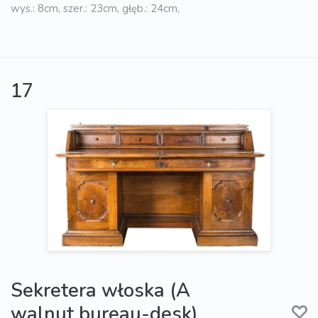
wys.: 8cm, szer.: 23cm, głęb.: 24cm,
17
Sekretera włoska (A
walnut bureau-desk)