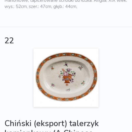
Mahoniowe, tapicerowane schodki do łóżka. Anglia, XIX wiek.
wys.: 52cm, szer.: 47cm, głęb.: 44cm,
22
Chiński (eksport) talerzyk