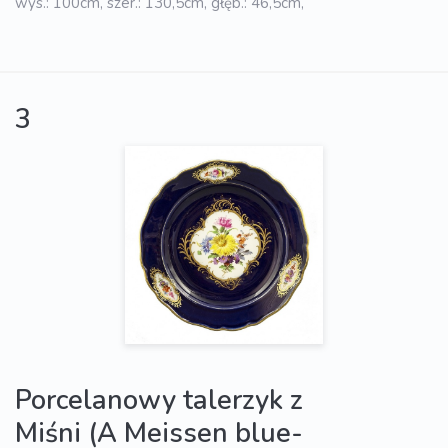
wys.: 100cm, szer.: 130,5cm, głęb.: 46,5cm,
3
Porcelanowy talerzyk z
Miśni (A Meissen blue-