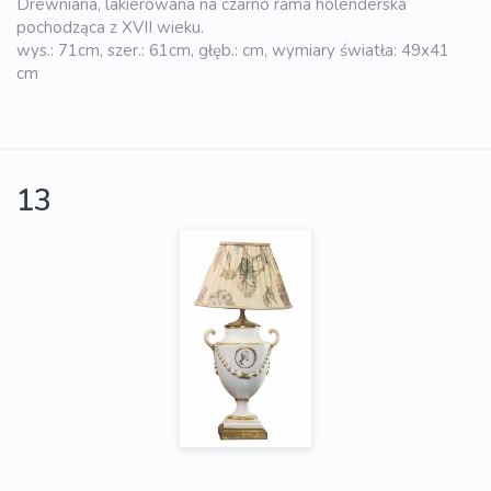
Drewniana, lakierowana na czarno rama holenderska
pochodząca z XVII wieku.
wys.: 71cm, szer.: 61cm, głęb.: cm, wymiary światła: 49x41
cm
13