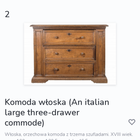
2
Komoda włoska (An italian
large three-drawer
commode)
Włoska, orzechowa komoda z trzema szufladami. XVIII wiek.