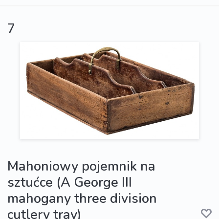
7
Mahoniowy pojemnik na
sztućce (A George III
mahogany three division
cutlery tray)