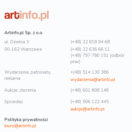
Artinfo.pl Sp. z o.o.
ul. Dzielna 3
(+48) 22 818 94 68
00-162 Warszawa
(+48) 22 636 66 11
(+48) 797 780 151 (odbiór
prac)
Wydarzenia, patronaty,
+(48) 514 130 386
reklama
wydarzenia@artinfo.pl
Aukcje, zlecenia
(+48) 601 808 148
Sprzedaż
(+48) 506 122 445
aukcje@artinfo.pl
Polityka prywatności
biuro@artinfo.pl