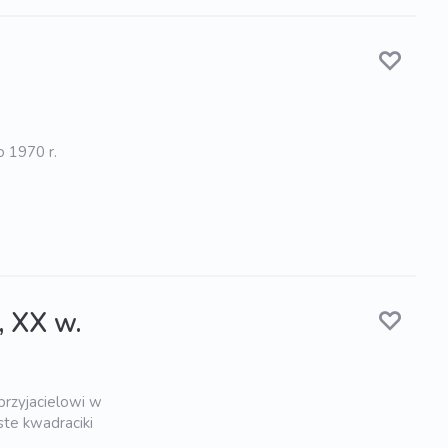
o 1970 r.
, XX w.
rzyjacielowi w
ste kwadraciki