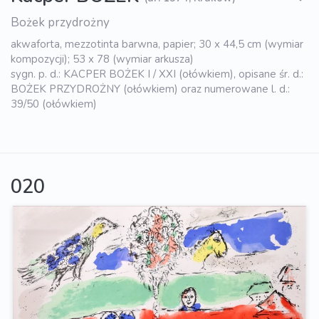
Bożek przydrożny
akwaforta, mezzotinta barwna, papier; 30 x 44,5 cm (wymiar
kompozycji); 53 x 78 (wymiar arkusza)
sygn. p. d.: KACPER BOŻEK I / XXI (ołówkiem), opisane śr. d.:
BOŻEK PRZYDROŻNY (ołówkiem) oraz numerowane l. d.:
39/50 (ołówkiem)
020