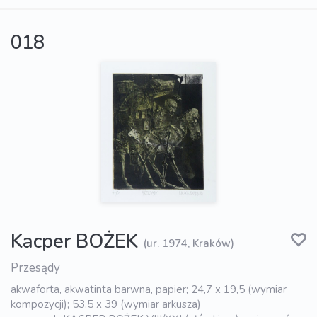
018
Kacper BOŻEK
(ur. 1974, Kraków)
Przesądy
akwaforta, akwatinta barwna, papier; 24,7 x 19,5 (wymiar
kompozycji); 53,5 x 39 (wymiar arkusza)