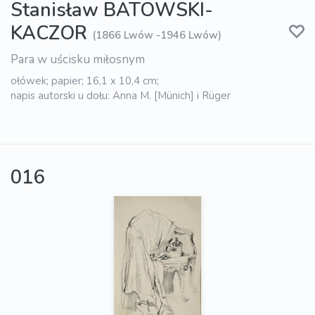
Stanisław BATOWSKI-
KACZOR
(1866 Lwów -1946 Lwów)
Para w uścisku miłosnym
ołówek; papier; 16,1 x 10,4 cm;
napis autorski u dołu: Anna M. [Münich] i Rüger
016