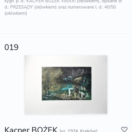
sygn. p. d.: KACPER BOŻEK VIII/XXI (ołówkiem), opisane śr.
d.: PRZESĄDY (ołówkiem) oraz numerowane l. d.: 40/50
(ołówkiem)
019
Kacper BOŻEK
(ur. 1974, Kraków)