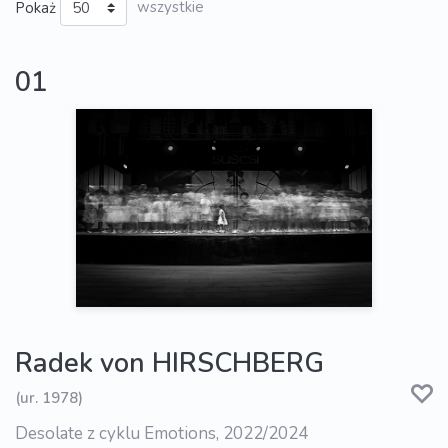
Pokaż
wszystkie
01
Radek von HIRSCHBERG
(ur. 1978)
Desolate z cyklu Emotions, 2022/2024