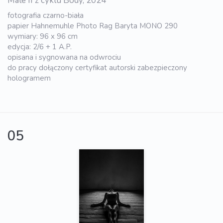
Male II z cyklu Body, 2024
fotografia czarno-biała
papier Hahnemuhle Photo Rag Baryta MONO 290
wymiary: 96 x 96 cm
edycja: 2/6 + 1 A.P.
opisana i sygnowana na odwrociu
do pracy dołączony certyfikat autorski zabezpieczony
hologramem
05