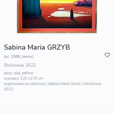
Sabina Maria GRZYB
(ur. 1988, Jawor)
Stróżowie, 2022
akryl, olej, płótno
wymiary: 120 x170 cm
sygnowana na odwrociu: Sabina Maria Grzyb | Stróżowie
2022