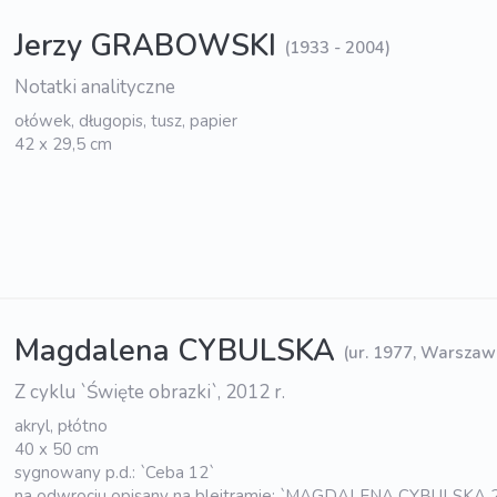
Jerzy GRABOWSKI
(1933 - 2004)
Notatki analityczne
ołówek, długopis, tusz, papier
42 x 29,5 cm
Magdalena CYBULSKA
(ur. 1977, Warszaw
Z cyklu `Święte obrazki`, 2012 r.
akryl, płótno
40 x 50 cm
sygnowany p.d.: `Ceba 12`
na odwrociu opisany na blejtramie: `MAGDALENA CYBULSKA 2