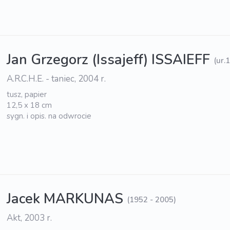
Jan Grzegorz (Issajeff) ISSAIEFF
(ur.
A.R.C.H.E. - taniec, 2004 r.
tusz, papier
12,5 x 18 cm
sygn. i opis. na odwrocie
Jacek MARKUNAS
(1952 - 2005)
Akt, 2003 r.