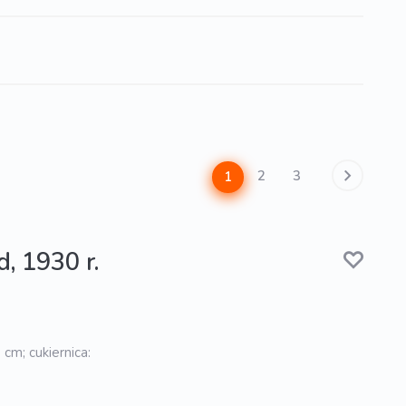
2
3
1
d, 1930 r.
 cm; cukiernica: