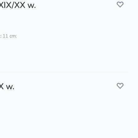
 XIX/XX w.
: 11 cm;
X w.