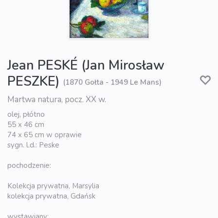
Jean PESKÉ (Jan Mirosław
PESZKE)
(1870 Gołta - 1949 Le Mans)
Martwa natura, pocz. XX w.
olej, płótno
55 x 46 cm
74 x 65 cm w oprawie
sygn. l.d.: Peske
pochodzenie:
Kolekcja prywatna, Marsylia
kolekcja prywatna, Gdańsk
wystawiany: