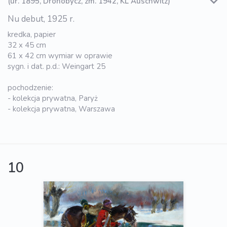
(ur. 1895, Drohobycz, zm. 1942, KL Auschwitz)
Nu debut, 1925 r.
kredka, papier
32 x 45 cm
61 x 42 cm wymiar w oprawie
sygn. i dat. p.d.: Weingart 25
pochodzenie:
- kolekcja prywatna, Paryż
- kolekcja prywatna, Warszawa
10