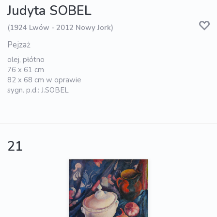
Judyta SOBEL
(1924 Lwów - 2012 Nowy Jork)
Pejzaż
olej, płótno
76 x 61 cm
82 x 68 cm w oprawie
sygn. p.d.: J.SOBEL
21