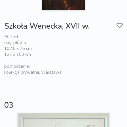
Szkoła Wenecka, XVII w.
Portret
olej, płótno
102,5 x 76 cm
127 x 100 cm
pochodzenie:
kolekcja prywatna, Warszawa
03