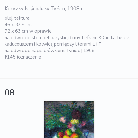
Krzyż w kościele w Tyńcu, 1908 r.
olej, tektura
46 x 37,5 cm
72 x 63 cm w oprawie
na odwrocie stempel paryskiej firmy Lefranc & Cie kartusz z
kaduceuszem i kotwicą pomiędzy literami L i F
na odwrocie napis ołówkiem: Tyniec | 1908;
I/145 (oznaczenie
08