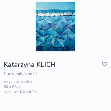
Katarzyna KLICH
Porty mityczne III
akryl, olej, płótno
80 x 65 cm
sygn. l.d.: K.Klich `14