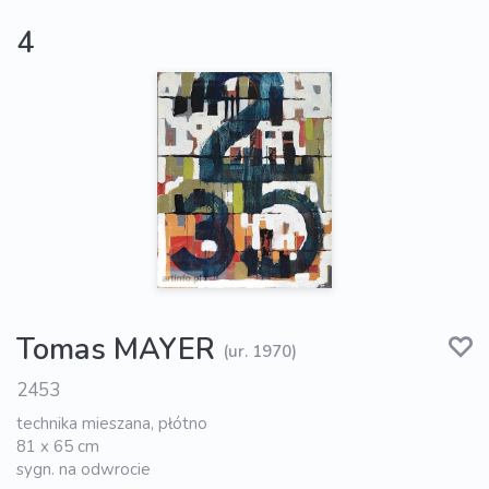
4
Tomas MAYER
(ur. 1970)
2453
technika mieszana, płótno
81 x 65 cm
sygn. na odwrocie