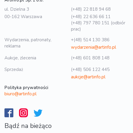
Artinfo.pl Sp. z o.o.
ul. Dzielna 3
(+48) 22 818 94 68
00-162 Warszawa
(+48) 22 636 66 11
(+48) 797 780 151 (odbiór
prac)
Wydarzenia, patronaty,
+(48) 514 130 386
reklama
wydarzenia@artinfo.pl
Aukcje, zlecenia
(+48) 601 808 148
Sprzedaż
(+48) 506 122 445
aukcje@artinfo.pl
Polityka prywatności
biuro@artinfo.pl
Bądź na bieżąco