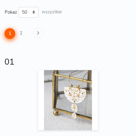
Pokaż
wszystkie
2
1
01