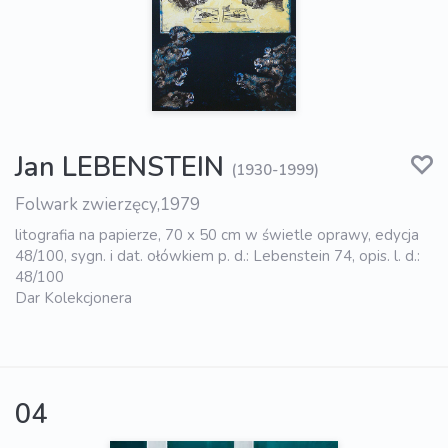
Jan LEBENSTEIN
(1930-1999)
Folwark zwierzęcy,1979
litografia na papierze, 70 x 50 cm w świetle oprawy, edycja
48/100, sygn. i dat. ołówkiem p. d.: Lebenstein 74, opis. l. d.:
48/100
Dar Kolekcjonera
04