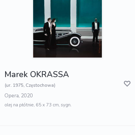
Marek OKRASSA
(ur. 1975, Częstochowa)
Opera, 2020
olej na płótnie, 65 x 73 cm, sygn.