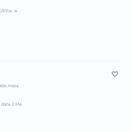
IX/XXw, w
alia; masa
 data 2 Ma