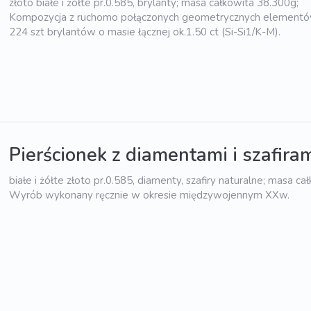
złoto białe i żółte pr.0.585, brylanty; masa całkowita 38.300g;
Kompozycja z ruchomo połączonych geometrycznych element
224 szt brylantów o masie łącznej ok.1.50 ct (Si-Si1/K-M).
Pierścionek z diamentami i szafira
białe i żółte złoto pr.0.585, diamenty, szafiry naturalne; masa ca
Wyrób wykonany ręcznie w okresie międzywojennym XXw.