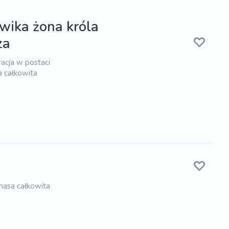
wika żona króla
za
racja w postaci
 całkowita
 masa całkowita