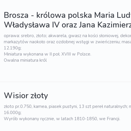
Brosza - królowa polska Maria Lud
Władysława IV oraz Jana Kazimier
oprawa: srebro, złoto; akwarela, gwasz na kości słoniowej, deko
markazytów naokoło oraz ozdobnej wstęgi w zwieńczeniu; masa
12.190g;
Miniatura wykonana w II poł. XVIII w Polsce.
Owalna miniatura król
Wisior złoty
złoto pr.0.750, kamea, piasek pustyni, 13 szt pereł naturalnych;
16.000g;
Wyrób wykonany ręcznie, w latach 1810-1850, we Francji.