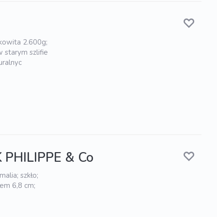
łkowita 2.600g;
starym szlifie
uralnyc
 PHILIPPE & Co
alia; szkło;
iem 6,8 cm;