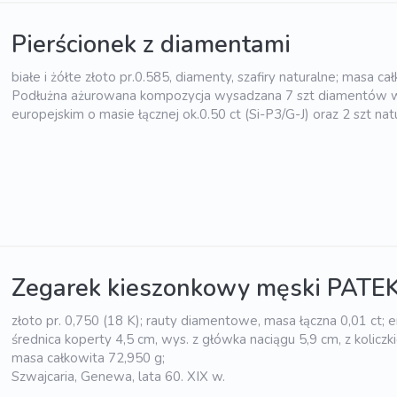
Pierścionek z diamentami
białe i żółte złoto pr.0.585, diamenty, szafiry naturalne; masa ca
Podłużna ażurowana kompozycja wysadzana 7 szt diamentów w 
europejskim o masie łącznej ok.0.50 ct (Si-P3/G-J) oraz 2 szt nat
Zegarek kieszonkowy męski PATEK
złoto pr. 0,750 (18 K); rauty diamentowe, masa łączna 0,01 ct; em
średnica koperty 4,5 cm, wys. z główka naciągu 5,9 cm, z koliczk
masa całkowita 72,950 g;
Szwajcaria, Genewa, lata 60. XIX w.