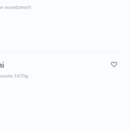
ów wysadzanych
mi
łkowita 3.670g;