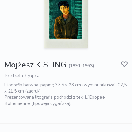
Mojżesz KISLING
(1891-1953)
Portret chłopca
litografia barwna, papier; 37,5 x 28 cm (wymiar arkusza); 27,5
x 21,5 cm (zadruk)
Prezentowana litografia pochodzi z teki L`Epopee
Bohemienne [Epopeja cygańska].