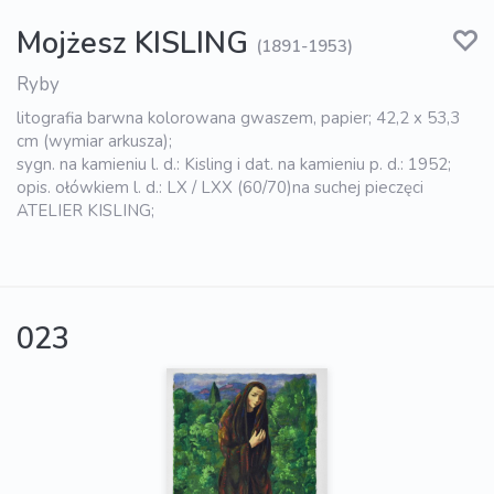
Mojżesz KISLING
(1891-1953)
Ryby
litografia barwna kolorowana gwaszem, papier; 42,2 x 53,3
cm (wymiar arkusza);
sygn. na kamieniu l. d.: Kisling i dat. na kamieniu p. d.: 1952;
opis. ołówkiem l. d.: LX / LXX (60/70)na suchej pieczęci
ATELIER KISLING;
023