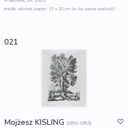
Krakowie, ok. 1905
kredki, ołówek, papier; 33 x 20 cm (w św. passe-partout);
021
Mojżesz KISLING
(1891-1953)