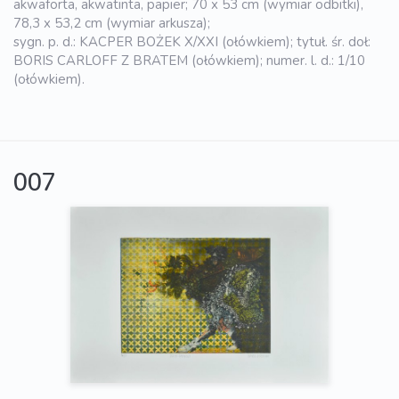
akwaforta, akwatinta, papier; 70 x 53 cm (wymiar odbitki),
78,3 x 53,2 cm (wymiar arkusza);
sygn. p. d.: KACPER BOŻEK X/XXI (ołówkiem); tytuł. śr. doł:
BORIS CARLOFF Z BRATEM (ołówkiem); numer. l. d.: 1/10
(ołówkiem).
007