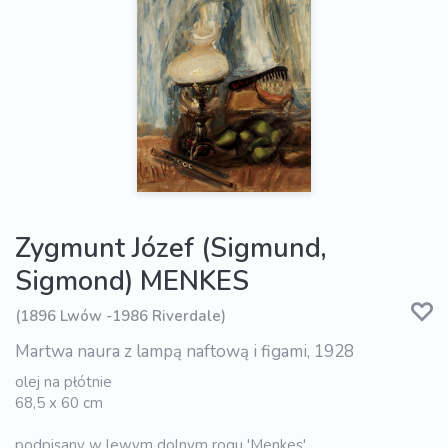
Zygmunt Józef (Sigmund,
Sigmond) MENKES
(1896 Lwów -1986 Riverdale)
Martwa naura z lampą naftową i figami, 1928
olej na płótnie
68,5 x 60 cm
podpisany w lewym dolnym rogu 'Menkes'