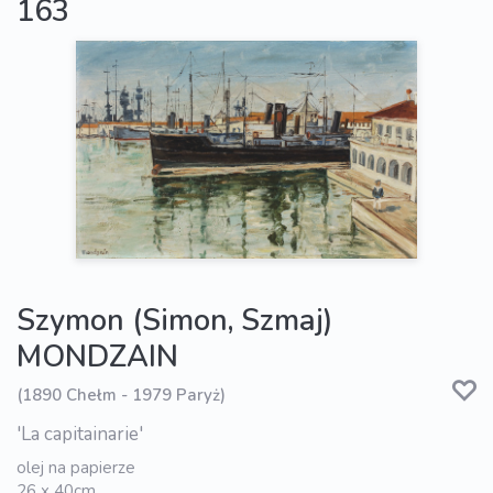
163
Szymon (Simon, Szmaj)
MONDZAIN
(1890 Chełm - 1979 Paryż)
'La capitainarie'
olej na papierze
26 x 40cm