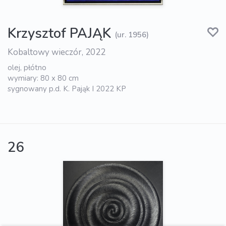
Krzysztof PAJĄK
(ur. 1956)
Kobaltowy wieczór, 2022
olej, płótno
wymiary: 80 x 80 cm
sygnowany p.d. K. Pająk I 2022 KP
26