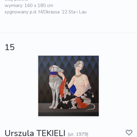
wymiary: 160 x 180 cm
sygnowany p.d. M/Okrassa ’22 Sta i Lau
15
Urszula TEKIELI
(ur. 1979)