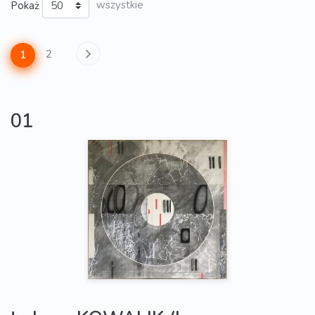
Pokaż
wszystkie
2
1
01