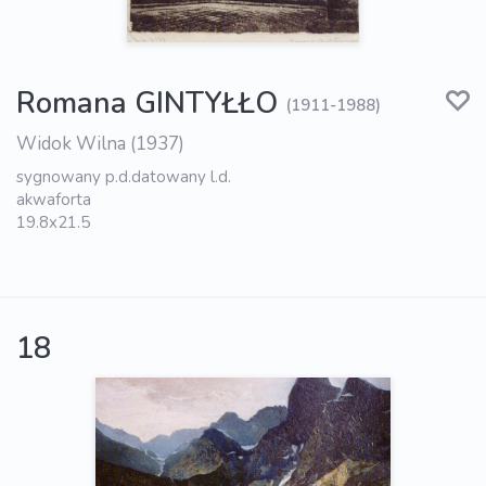
Romana GINTYŁŁO
(1911-1988)
Widok Wilna (1937)
sygnowany p.d.datowany l.d.
akwaforta
19.8x21.5
18