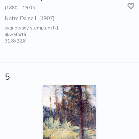
(1880 – 1970)
Notre Dame II (1907)
sygnowany stemplem l.d.
akwaforta
31.8x22.8
5