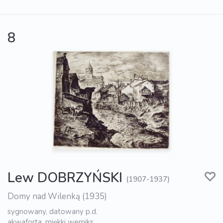
8
Lew DOBRZYŃSKI
(1907-1937)
Domy nad Wilenką (1935)
sygnowany, datowany p.d.
akwaforta, miękki werniks