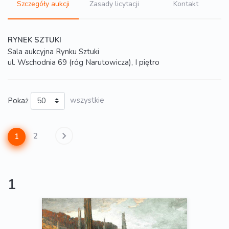
Szczegóły aukcji
Zasady licytacji
Kontakt
RYNEK SZTUKI
Sala aukcyjna Rynku Sztuki
ul. Wschodnia 69 (róg Narutowicza), I piętro
Pokaż
wszystkie
2
1
1