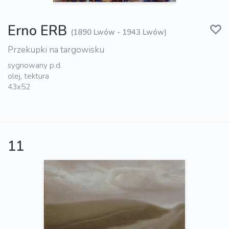
Erno ERB
(1890 Lwów - 1943 Lwów)
Przekupki na targowisku
sygnowany p.d.
olej, tektura
43x52
11