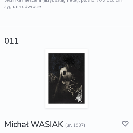
technika mieszana (akryl, szlagmetal), płótno, 70 x 120 cm,
sygn. na odwrocie
011
Michał WASIAK
(ur. 1997)