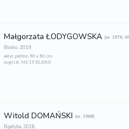
Małgorzata ŁODYGOWSKA
(ur. 1976, 
Blisko, 2019
akryl, płótno, 80 x 80 cm,
sygn.l.d.: M.Ł’19 BLISKO
Witold DOMAŃSKI
(ur. 1968)
Bijatyka, 2018