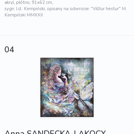
akryl, płótno, 91x62 cm,
sygn. l.d.: Kempiński, opisany na odwrocie: "Villtur hestur" M.
Kempiński MMXXII
04
Anna SANDECKA-LĄKOCY