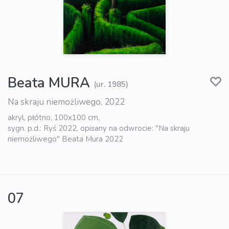
Beata MURA
(ur. 1985)
Na skraju niemożliwego, 2022
akryl, płótno, 100x100 cm,
sygn. p.d.: Ryś 2022, opisany na odwrocie: "Na skraju
niemożliwego" Beata Mura 2022
07