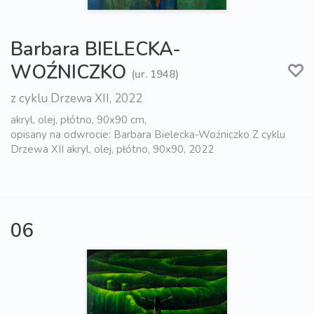
Barbara BIELECKA-
WOŹNICZKO
(ur. 1948)
z cyklu Drzewa XII, 2022
akryl, olej, płótno, 90x90 cm,
opisany na odwrocie: Barbara Bielecka-Woźniczko Z cyklu
Drzewa XII akryl, olej, płótno, 90x90, 2022
06