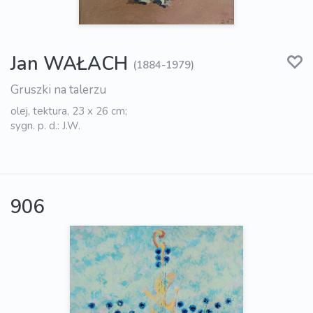
Jan WAŁACH
(1884-1979)
Gruszki na talerzu
olej, tektura, 23 x 26 cm;
sygn. p. d.: J.W.
906