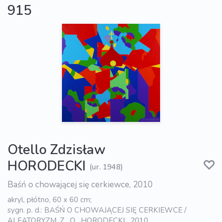
915
Otello Zdzisław
HORODECKI
(ur. 1948)
Baśń o chowającej się cerkiewce, 2010
akryl, płótno, 60 x 60 cm;
sygn. p. d.: BAŚŃ O CHOWAJĄCEJ SIĘ CERKIEWCE /
ALEATORYZM. Z . O . HORODECKI . 2010