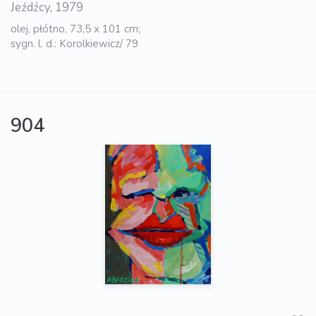
Jeźdźcy, 1979
olej, płótno, 73,5 x 101 cm;
sygn. l. d.: Korolkiewicz/ 79
904