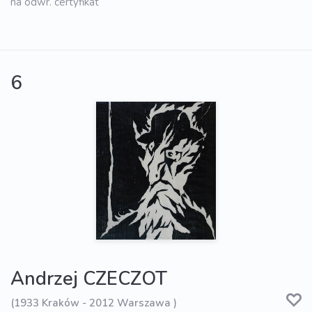
na odwr. certyfikat
6
Andrzej CZECZOT
(1933 Kraków - 2012 Warszawa )