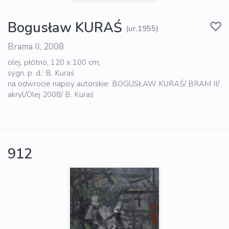
Bogusław KURAŚ
(ur.1955)
Brama II, 2008
olej, płótno, 120 x 100 cm;
sygn. p. d.: B. Kuraś
na odwrocie napisy autorskie: BOGUSŁAW KURAŚ/ BRAM II/
akryl/Olej 2008/ B. Kuraś
912