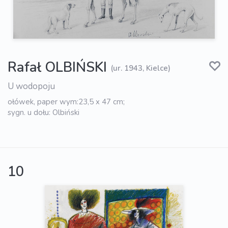
Rafał OLBIŃSKI
(ur. 1943, Kielce)
U wodopoju
ołówek, paper wym:23,5 x 47 cm;
sygn. u dołu: Olbiński
10