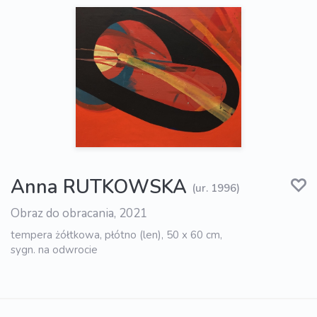
Anna RUTKOWSKA
(ur. 1996)
Obraz do obracania, 2021
tempera żółtkowa, płótno (len), 50 x 60 cm,
sygn. na odwrocie