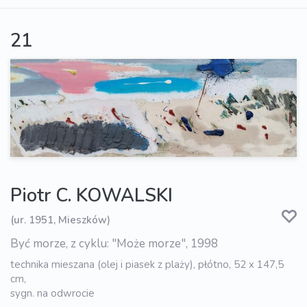
21
Piotr C. KOWALSKI
(ur. 1951, Mieszków)
Być morze, z cyklu: "Może morze", 1998
technika mieszana (olej i piasek z plaży), płótno, 52 x 147,5
cm,
sygn. na odwrocie