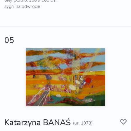
olej, płótno, 100 x 100 cm,
sygn. na odwrocie
05
Katarzyna BANAŚ
(ur. 1973)