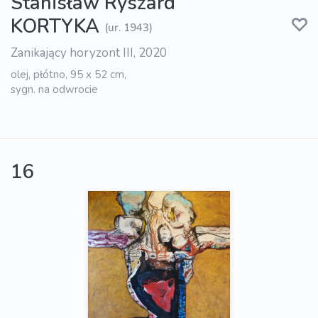
Stanisław Ryszard
KORTYKA
(ur. 1943)
Zanikający horyzont III, 2020
olej, płótno, 95 x 52 cm,
sygn. na odwrocie
16