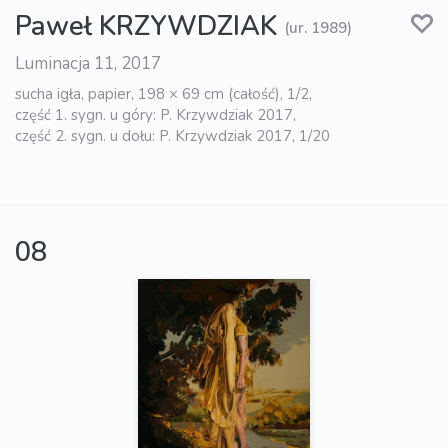
Paweł KRZYWDZIAK
(ur. 1989)
Luminacja 11, 2017
sucha igła, papier, 198 × 69 cm (całość), 1/2,
część 1. sygn. u góry: P. Krzywdziak 2017,
część 2. sygn. u dołu: P. Krzywdziak 2017, 1/20
08