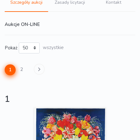
Szczegóły aukcji
Zasady licytacji
Kontakt
Aukcje ON-LINE
Pokaż
wszystkie
2
1
1