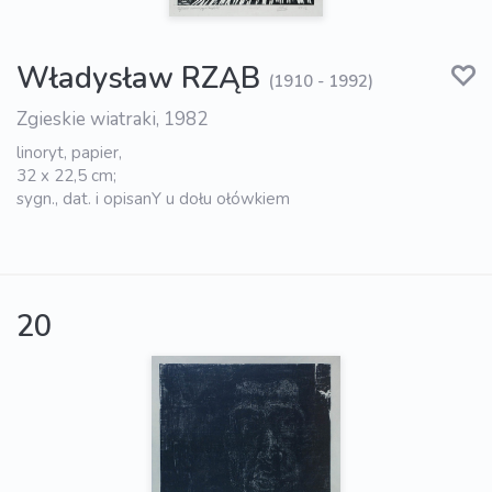
Władysław RZĄB
(1910 - 1992)
Zgieskie wiatraki, 1982
linoryt, papier,
32 x 22,5 cm;
sygn., dat. i opisanY u dołu ołówkiem
20