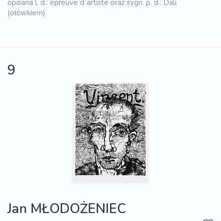
opisana l. d.: epreuve d`artiste oraz sygn. p. d.: Dali
(ołówkiem)
9
Jan MŁODOŻENIEC