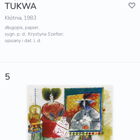
TUKWA
Kłótnia, 1983
długopis, papier,
sygn. p. d.: Krystyna Szefler;
opisany i dat. l. d.
5