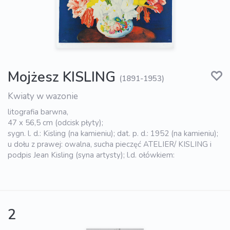
Mojżesz KISLING
(1891-1953)
Kwiaty w wazonie
litografia barwna,
47 x 56,5 cm (odcisk płyty);
sygn. l. d.: Kisling (na kamieniu); dat. p. d.: 1952 (na kamieniu);
u dołu z prawej: owalna, sucha pieczęć ATELIER/ KISLING i
podpis Jean Kisling (syna artysty); l.d. ołówkiem:
2