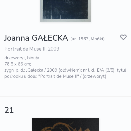
Joanna GAŁECKA
(ur. 1963, Mońki)
Portrait de Muse II, 2009
drzeworyt, bibuła
78,5 x 66 cm;
sygn. p. d.: JGałecka / 2009 (ołówkiem); nr l. d.: E/A (3/5); tytuł
pośrodku u dołu: "Portrait de Muse II" / (drzeworyt)
21