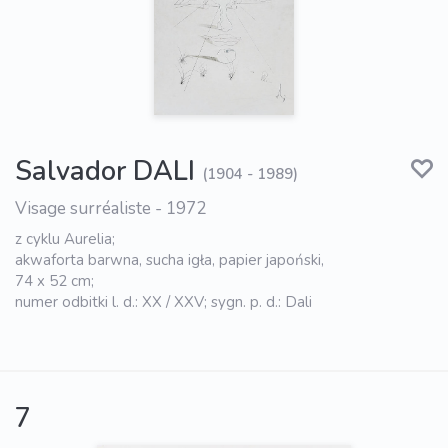
Salvador DALI
(1904 - 1989)
Visage surréaliste - 1972
z cyklu Aurelia;
akwaforta barwna, sucha igła, papier japoński,
74 x 52 cm;
numer odbitki l. d.: XX / XXV; sygn. p. d.: Dali
7