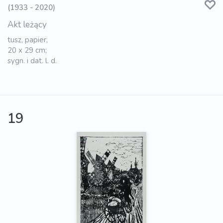
(1933 - 2020)
Akt leżący
tusz, papier,
20 x 29 cm;
sygn. i dat. l. d.
19