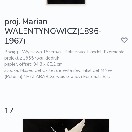
proj. Marian
WALENTYNOWICZ(1896-
1967)
Pociąg - Wystawa. Przemysł. Rolnictwo. Handel. Rzemiosło -
projekt z 1935 roku, dodruk
papier, offset; 94,3 x 65,2 cm
stopka: Museo del Cartel de Wilanów, Filial del MNW
(Polonia) / MALABAR, Serveis Grafics i Editorials S.L.
17