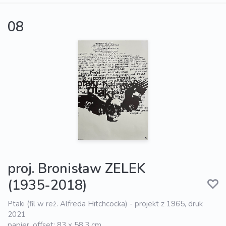
08
proj. Bronisław ZELEK
(1935-2018)
Ptaki (fil w reż. Alfreda Hitchcocka) - projekt z 1965, druk
2021
papier, offset; 83 x 58,3 cm