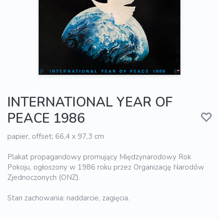
INTERNATIONAL YEAR OF
PEACE 1986
papier, offset; 66,4 x 97,3 cm
Plakat propagandowy promujący Międzynarodowy Rok
Pokoju, ogłoszony w 1986 roku przez Organizację Narodów
Zjednoczonych (ONZ).
Stan zachowania: naddarcie, zagięcia.