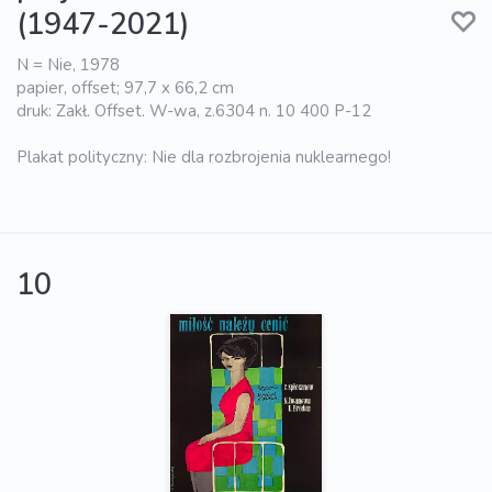
(1947-2021)
N = Nie, 1978
papier, offset; 97,7 x 66,2 cm
druk: Zakł. Offset. W-wa, z.6304 n. 10 400 P-12
Plakat polityczny: Nie dla rozbrojenia nuklearnego!
10