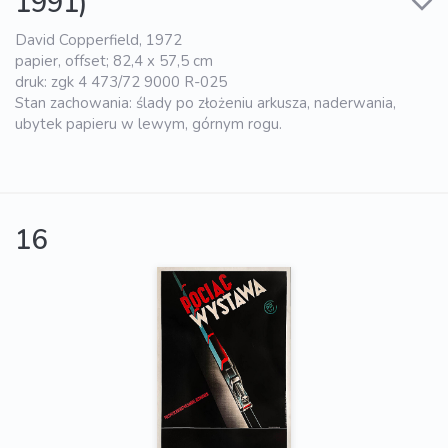
1991)
David Copperfield, 1972
papier, offset; 82,4 x 57,5 cm
druk: zgk 4 473/72 9000 R-025
Stan zachowania: ślady po złożeniu arkusza, naderwania,
ubytek papieru w lewym, górnym rogu.
16