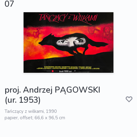
07
proj. Andrzej PĄGOWSKI
(ur. 1953)
Tańczący z wilkami, 1990
papier, offset; 66,6 x 96,5 cm