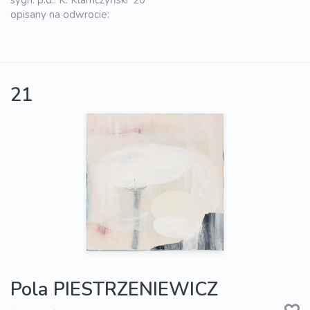
sygn. p.d.: K. Klamczyński '20
opisany na odwrocie:
21
Pola PIESTRZENIEWICZ