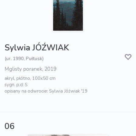
Sylwia JÓŹWIAK
(ur. 1990, Pułtusk)
Mglisty poranek, 2019
akryl, płótno, 100x50 cm
sygn. p.d: S
opisany na odwrocie: Sylwia Jóźwiak '19
06