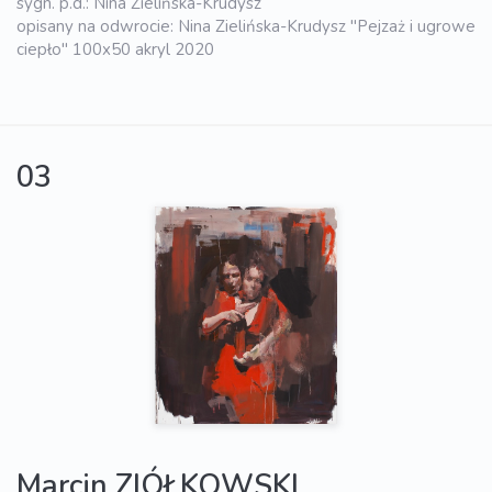
sygn. p.d.: Nina Zielińska-Krudysz
opisany na odwrocie: Nina Zielińska-Krudysz "Pejzaż i ugrowe
ciepło" 100x50 akryl 2020
03
Marcin ZIÓŁKOWSKI