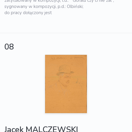
zatytułowany w kompozycji, l.d.: " Góralu czy ci nie żal",
sygnowany w kompozycji, p.d.: Olbiński;
do pracy dołączony jest
08
Jacek MALCZEWSKI