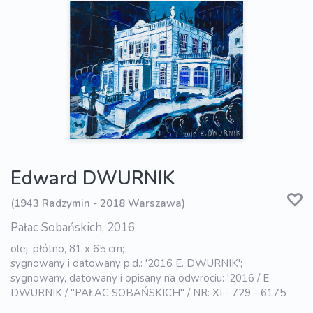
Edward DWURNIK
(1943 Radzymin - 2018 Warszawa)
Pałac Sobańskich, 2016
olej, płótno, 81 x 65 cm;
sygnowany i datowany p.d.: '2016 E. DWURNIK';
sygnowany, datowany i opisany na odwrociu: '2016 / E.
DWURNIK / "PAŁAC SOBAŃSKICH" / NR: XI - 729 - 6175