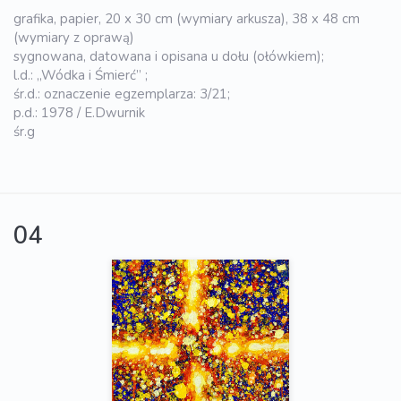
grafika, papier, 20 x 30 cm (wymiary arkusza), 38 x 48 cm
(wymiary z oprawą)
sygnowana, datowana i opisana u dołu (ołówkiem);
l.d.: „Wódka i Śmierć” ;
śr.d.: oznaczenie egzemplarza: 3/21;
p.d.: 1978 / E.Dwurnik
śr.g
04