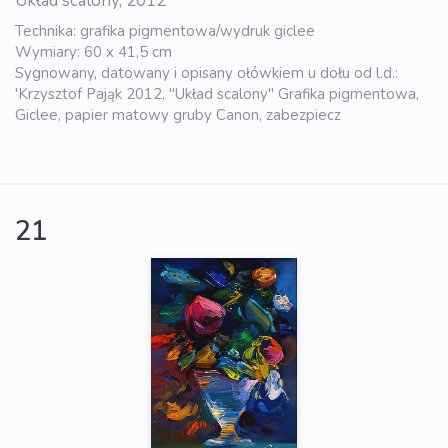
Układ scalony, 2012
Technika: grafika pigmentowa/wydruk giclee
Wymiary: 60 x 41,5 cm
Sygnowany, datowany i opisany ołówkiem u dołu od l.d.:
'Krzysztof Pająk 2012, "Układ scalony" Grafika pigmentowa,
Giclee, papier matowy gruby Canon, zabezpiecz
21