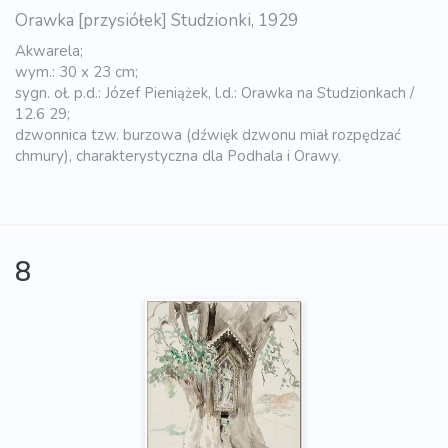
Orawka [przysiółek] Studzionki, 1929
Akwarela;
wym.: 30 x 23 cm;
sygn. oł. p.d.: Józef Pieniążek, l.d.: Orawka na Studzionkach /
12.6 29;
dzwonnica tzw. burzowa (dźwięk dzwonu miał rozpędzać
chmury), charakterystyczna dla Podhala i Orawy.
8