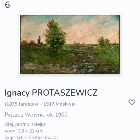
6
Ignacy PROTASZEWICZ
(1875 Jarosław - 1917 Moskwa)
Pejzaż z Wołynia, ok. 1900
Olej, płótno, sklejka;
wym.: 13 x 21 cm;
sygn. l.d.: I. Protaszewicz;