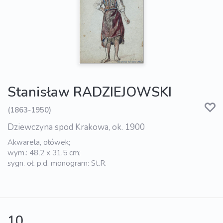
Stanisław RADZIEJOWSKI
(1863-1950)
Dziewczyna spod Krakowa, ok. 1900
Akwarela, ołówek;
wym.: 48,2 x 31,5 cm;
sygn. oł. p.d. monogram: St.R.
10