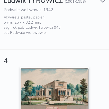
Ludwik TYROWICZ
(1901-1958)
Podwale we Lwowie, 1942
Akwarela, pastel, papier;
wym.: 25,7 x 32,2 mm;
sygn. oł. p.d.: Ludwik Tyrowicz 943;
l.d.: Podwale we Lwowie.
4