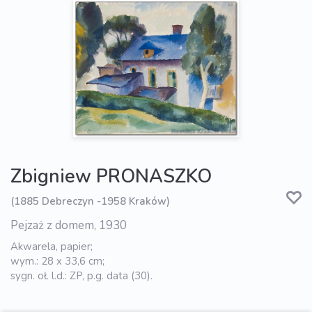
Zbigniew PRONASZKO
(1885 Debreczyn -1958 Kraków)
Pejzaż z domem, 1930
Akwarela, papier;
wym.: 28 x 33,6 cm;
sygn. oł. l.d.: ZP, p.g. data (30).