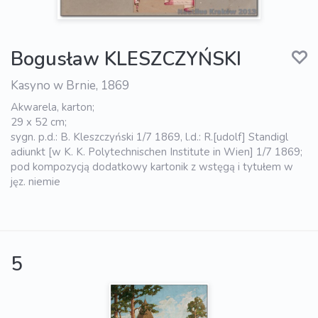
Bogusław KLESZCZYŃSKI
Kasyno w Brnie, 1869
Akwarela, karton;
29 x 52 cm;
sygn. p.d.: B. Kleszczyński 1/7 1869, l.d.: R.[udolf] Standigl
adiunkt [w K. K. Polytechnischen Institute in Wien] 1/7 1869;
pod kompozycją dodatkowy kartonik z wstęgą i tytułem w
jęz. niemie
5