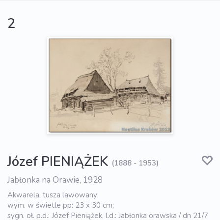
2
Józef PIENIĄŻEK
(1888 - 1953)
Jabłonka na Orawie, 1928
Akwarela, tusza lawowany;
wym. w świetle pp: 23 x 30 cm;
sygn. oł. p.d.: Józef Pieniążek, l.d.: Jabłonka orawska / dn 21/7