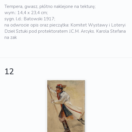
Tempera, gwasz, płótno naklejone na tekturę;
wym.: 14,4 x 23,4 cm;
sygn. l.d.: Batowski 1917;
na odwrocie opis oraz pieczątka: Komitet Wystawy i Loteryi
Dzieł Sztuki pod protektoratem J.C.M. Arcyks. Karola Stefana
na zak
12