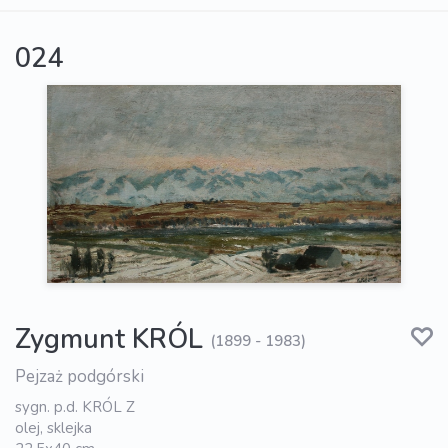
024
Zygmunt KRÓL
(1899 - 1983)
Pejzaż podgórski
sygn. p.d. KRÓL Z
olej, sklejka