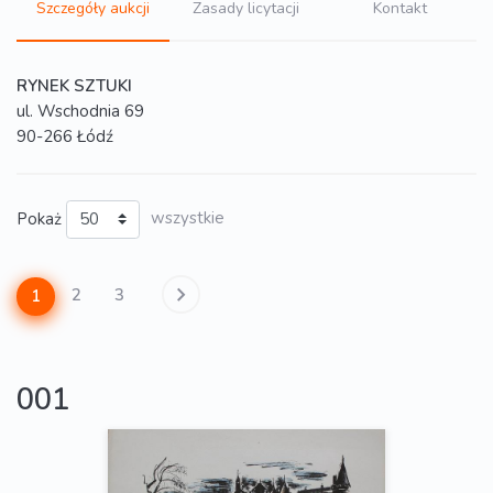
Szczegóły aukcji
Zasady licytacji
Kontakt
RYNEK SZTUKI
ul. Wschodnia 69
90-266 Łódź
Pokaż
wszystkie
2
3
1
001