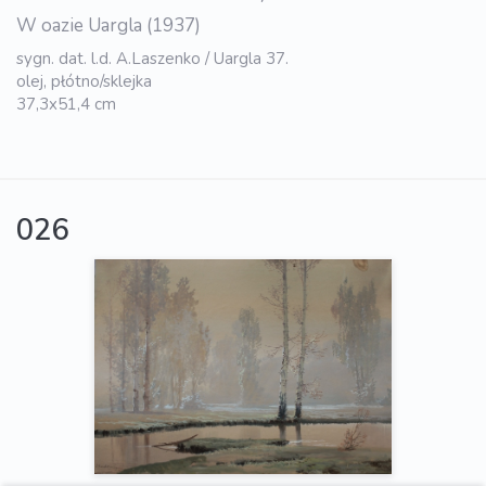
W oazie Uargla (1937)
sygn. dat. l.d. A.Laszenko / Uargla 37.
olej, płótno/sklejka
37,3x51,4 cm
026