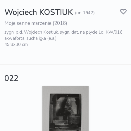
Wojciech KOSTIUK
(ur. 1947)
Moje senne marzenie (2016)
sygn. p.d. Wojciech Kostiuk, sygn. dat. na płycie l.d. KW/016
akwaforta, sucha igła (e.a.)
49,8x30 cm
022