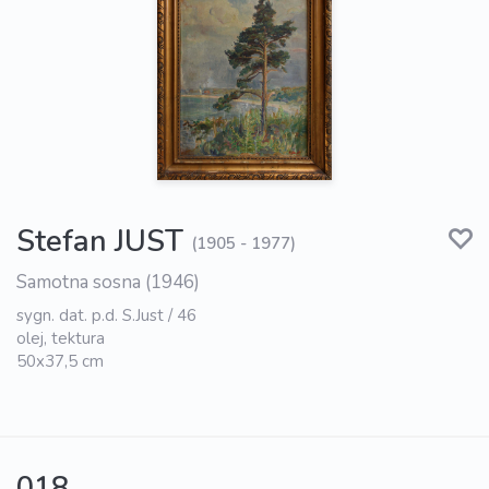
Stefan JUST
(1905 - 1977)
Samotna sosna (1946)
sygn. dat. p.d. S.Just / 46
olej, tektura
50x37,5 cm
018