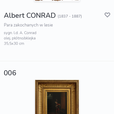
Albert CONRAD
(1837 - 1887)
Para zakochanych w lesie
sygn. l.d. A. Conrad
olej, płótno/sklejka
35,5x30 cm
006