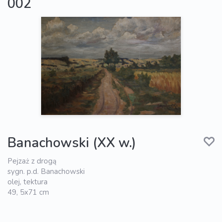
002
Banachowski (XX w.)
Pejzaż z drogą
sygn. p.d. Banachowski
olej, tektura
49, 5x71 cm