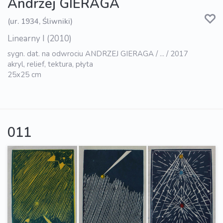
Andrzej GIERAGA
(ur. 1934, Śliwniki)
Linearny I (2010)
sygn. dat. na odwrociu ANDRZEJ GIERAGA / ... / 2017
akryl, relief, tektura, płyta
25x25 cm
011