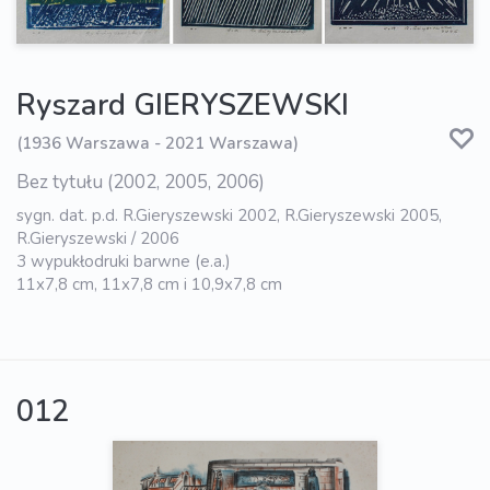
Ryszard GIERYSZEWSKI
(1936 Warszawa - 2021 Warszawa)
Bez tytułu (2002, 2005, 2006)
sygn. dat. p.d. R.Gieryszewski 2002, R.Gieryszewski 2005,
R.Gieryszewski / 2006
3 wypukłodruki barwne (e.a.)
11x7,8 cm, 11x7,8 cm i 10,9x7,8 cm
012