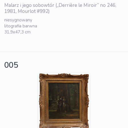
Malarz i jego sobowtór („Derrière le Miroir” no 246,
1981, Mourlot #992)
niesygnowany
litografia barwna
31,9x47,3 cm
005