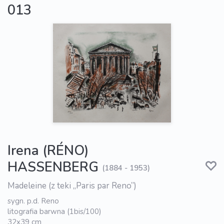
013
Irena (RÉNO)
HASSENBERG
(1884 - 1953)
Madeleine (z teki „Paris par Reno”)
sygn. p.d. Reno
litografia barwna (1bis/100)
32x39 cm