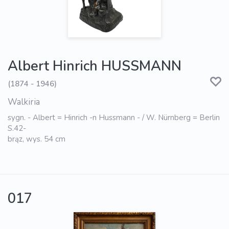
Albert Hinrich HUSSMANN
(1874 - 1946)
Walkiria
sygn. - Albert = Hinrich -n Hussmann - / W. Nürnberg = Berlin
S.42-
brąz, wys. 54 cm
017