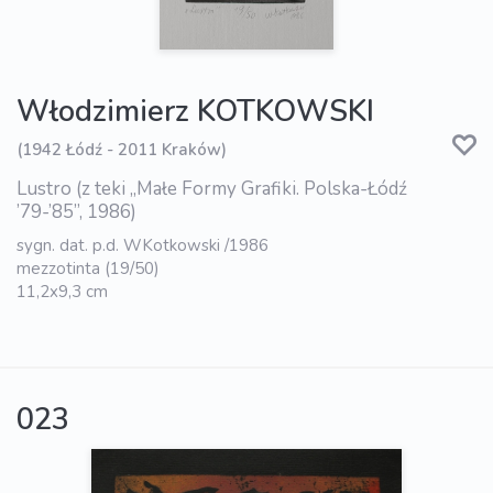
Włodzimierz KOTKOWSKI
(1942 Łódź - 2011 Kraków)
Lustro (z teki „Małe Formy Grafiki. Polska-Łódź
’79-’85”, 1986)
sygn. dat. p.d. WKotkowski /1986
mezzotinta (19/50)
11,2x9,3 cm
023